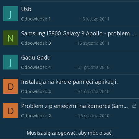
Usb
J
Odpowiedzi
1
5 lutego 2011
Samsung i5800 Galaxy 3 Apollo - problem z Internetem
N
Odpowiedzi
3
16 stycznia 2011
Gadu Gadu
J
Odpowiedzi
4
31 grudnia 2010
Instalacja na karcie pamięci aplikacji.
D
Odpowiedzi
4
31 grudnia 2010
Z
Problem z pieniędzmi na komorce Samsung i5800 galaxy
D
a
Odpowiedzi
2
16 grudnia 2010
k
n
i
ę
Musisz się zalogować, aby móc pisać.
t