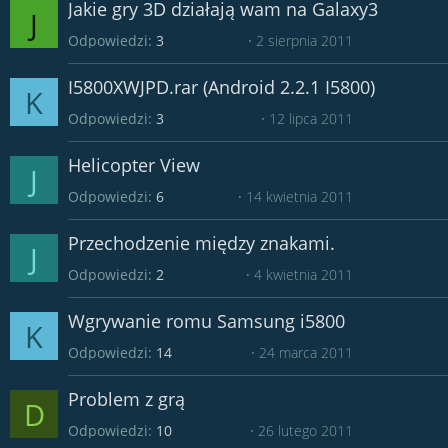
Jakie gry 3D działają wam na Galaxy3
J
Odpowiedzi
3
2 sierpnia 2011
I5800XWJPD.rar (Android 2.2.1 I5800)
K
Odpowiedzi
3
12 lipca 2011
Helicopter View
J
Odpowiedzi
6
14 kwietnia 2011
Przechodzenie między znakami.
J
Odpowiedzi
2
4 kwietnia 2011
Wgrywanie romu Samsung i5800
K
Odpowiedzi
14
24 marca 2011
Problem z grą
D
Odpowiedzi
10
26 lutego 2011