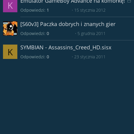
Emulator GameBoy Advance na komórkę!
K
a
Odpowiedzi
1
15 stycznia 2012
k
n
i
[S60v3] Paczka dobrych i znanych gier
ę
t
Odpowiedzi
0
5 grudnia 2011
y
SYMBIAN - Assassins_Creed_HD.sisx
K
Odpowiedzi
0
23 stycznia 2011