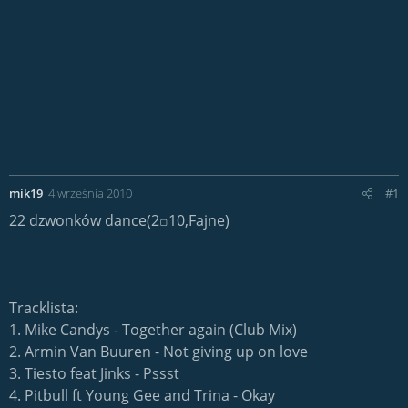
mik19
4 września 2010
#1
22 dzwonków dance(2꤀10,Fajne)
Tracklista:
1. Mike Candys - Together again (Club Mix)
2. Armin Van Buuren - Not giving up on love
3. Tiesto feat Jinks - Pssst
4. Pitbull ft Young Gee and Trina - Okay