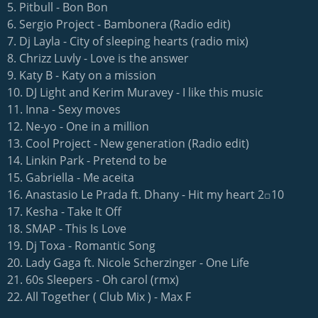
5. Pitbull - Bon Bon
6. Sergio Project - Bambonera (Radio edit)
7. Dj Layla - City of sleeping hearts (radio mix)
8. Chrizz Luvly - Love is the answer
9. Katy B - Katy on a mission
10. DJ Light and Kerim Muravey - I like this music
11. Inna - Sexy moves
12. Ne-yo - One in a million
13. Cool Project - New generation (Radio edit)
14. Linkin Park - Pretend to be
15. Gabriella - Me aceita
16. Anastasio Le Prada ft. Dhany - Hit my heart 2꤀10
17. Kesha - Take It Off
18. SMAP - This Is Love
19. Dj Toxa - Romantic Song
20. Lady Gaga ft. Nicole Scherzinger - One Life
21. 60s Sleepers - Oh carol (rmx)
22. All Together ( Club Mix ) - Max F