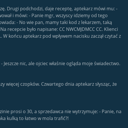
szę. Drugi podchodzi, daje receptę, aptekarz mówi mu: -
wował i mówi: - Panie mgr, wszyscy idziemy od tego
owiada: - No wie pan, mamy taki kod z lekarzem, taką
ę? Na recepcie było napisane: CC NWCMJDMCC CC. Klienci
 ... W końcu aptekarz pod wpływem nacisku zaczął czytać z
 - Jeszcze nic, ale ojciec właśnie ogląda moje świadectwo.
azy więcej czopków. Czwartego dnia aptekarz słysząc, że
dzinie prosi o 30, a sprzedawca nie wytrzymuje: - Panie, na
aka kulką to łatwo w mola trafić?!