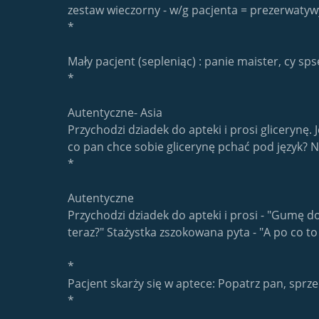
zestaw wieczorny - w/g pacjenta = prezerwatywy
*
Mały pacjent (sepleniąc) : panie maister, cy spse
*
Autentyczne- Asia
Przychodzi dziadek do apteki i prosi glicerynę.
co pan chce sobie glicerynę pchać pod język? No
*
Autentyczne
Przychodzi dziadek do apteki i prosi - "Gumę d
teraz?" Stażystka zszokowana pyta - "A po co to
*
Pacjent skarży się w aptece: Popatrz pan, sprz
*