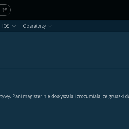
Szukaj
Więcej opcji…
iOS
Operatorzy
tywy. Pani magister nie dosłyszała i zrozumiała, że gruszki 