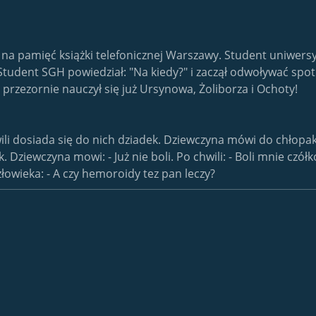
na pamięć książki telefonicznej Warszawy. Student uniwersyt
" Student SGH powiedział: "Na kiedy?" i zaczął odwoływać spo
o przezornie nauczył się już Ursynowa, Żoliborza i Ochoty!
ili dosiada się do nich dziadek. Dziewczyna mówi do chłopak
Dziewczyna mowi: - Już nie boli. Po chwili: - Boli mnie czółko
owieka: - A czy hemoroidy tez pan leczy?