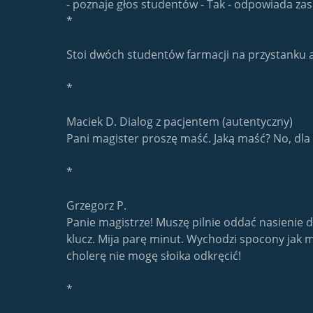
- poznaje głos studentów - Tak - odpowiada zas
*
Stoi dwóch studentów farmacji na przystanku a
*
Maciek D. Dialog z pacjentem (autentyczny)
Pani magister proszę maść. Jaką maść? No, dla m
*
Grzegorz P.
Panie magistrze! Muszę pilnie oddać nasienie d
klucz. Mija parę minut. Wychodzi spocony jak m
cholerę nie mogę słoika odkręcić!
*