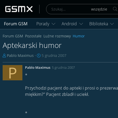
Forum GSM
Porady
Android
Biblioteka
Forum GSM
Pozostałe
Luźne rozmowy
Humor
Aptekarski humor
T
D
Pablo Maximus
5 grudnia 2007
h
a
P
r
t
Pablo Maximus
5 grudnia 2007
e
a
*
a
r
d
o
Przychodzi pacjent do apteki i prosi o prezerwa
s
z
t
miękkim?" Pacjent zbladł i uciekł.
p
a
o
r
c
t
z
*
e
ę