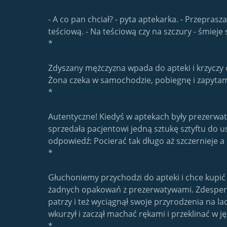
- A co pan chciał? - pyta aptekarka. - Przeprasz
teściową. - Na teściową czy na szczury - śmieje 
*
Zdyszany mężczyzna wpada do apteki i krzyczy o
Żona czeka w samochodzie, pobiegnę i zapyta
*
Autentyczne! Kiedyś w aptekach były prezerwatyw
sprzedała pacjentowi jedną sztukę sztyftu do usu
odpowiedź: Pocierać tak długo aż szczernieje 
*
Głuchoniemy przychodzi do apteki i chce kupi
żadnych opakowań z prezerwatywami. Zdesperowa
patrzy i też wyciągnął swoje przyrodzenia na la
wkurzył i zaczął machać rękami i przeklinać w j
*