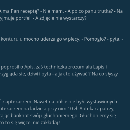
- A ma Pan receptę? - Nie mam. - A po co panu trutka? - Na
jmuje portfel: - A zdjęcie nie wystarczy?
 konturu u mocno uderza go w plecy. - Pomogło? - pyta. -
poprosił o Apis, zaś techniczka zrozumiała Lapis i
ygląda się, dziwi i pyta - a jak to używać ? Na co słyszy
ć z aptekarzem. Nawet na półce nie było wystawionych
ekarzem na ladzie a przy nim 10 zł. Aptekarz patrzy,
bierając banknot swój i głuchoniemego. Głuchoniemy się
 to się więcej nie zakładaj !