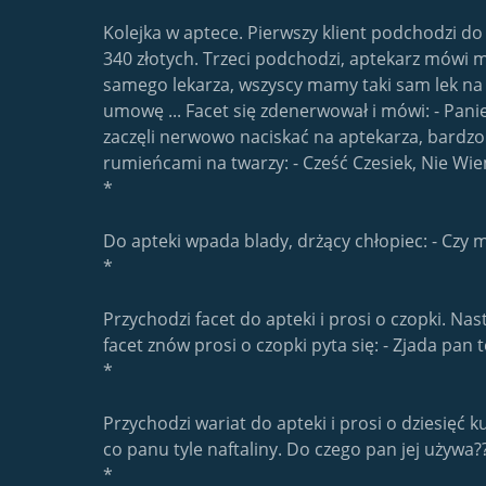
r
c
Kolejka w aptece. Pierwszy klient podchodzi do
i
340 złotych. Trzeci podchodzi, aptekarz mówi m
a
samego lekarza, wszyscy mamy taki sam lek na r
umowę ... Facet się zdenerwował i mówi: - Pan
zaczęli nerwowo naciskać na aptekarza, bardzo c
rumieńcami na twarzy: - Cześć Czesiek, Nie Wie
*
Do apteki wpada blady, drżący chłopiec: - Czy m
*
Przychodzi facet do apteki i prosi o czopki. N
facet znów prosi o czopki pyta się: - Zjada pan 
*
Przychodzi wariat do apteki i prosi o dziesięć k
co panu tyle naftaliny. Do czego pan jej używa?? 
*