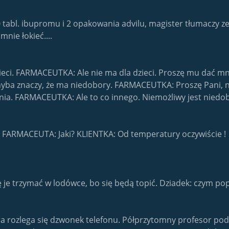
0 tabl. ibupromu i 2 opakowania advilu, magister tłumaczy ze
mnie łokieć....
eci. FARMACEUTKA: Ale nie ma dla dzieci. Proszę mu dać mni
to chyba znaczy, że ma niedobory. FARMACEUTKA: Proszę Pani,
pnia. FARMACEUTKA: Ale to co innego. Niemożliwy jest niedob
 FARMACEUTA: Jaki? KLIENTKA: Od temperatury oczywiście !
ę je trzymać w lodówce, bo się będą topić. Dziadek: czym pop
rozlega się dzwonek telefonu. Półprzytomny profesor podnos