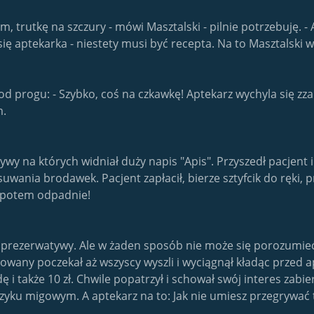
am, trutkę na szczury - mówi Masztalski - pilnie potrzebuję. 
się aptekarka - niestety musi być recepta. Na to Masztalski wy
d progu: - Szybko, coś na czkawkę! Aptekarz wychyla się zza
m.
y na których widniał duży napis "Apis". Przyszedł pacjent i 
wania brodawek. Pacjent zapłacił, bierze sztyfcik do ręki, prz
a potem odpadnie!
ć prezerwatywy. Ale w żaden sposób nie może się porozumie
ny poczekał aż wszyscy wyszli i wyciągnął kładąc przed apt
dę i także 10 zł. Chwile popatrzył i schował swój interes za
ęzyku migowym. A aptekarz na to: Jak nie umiesz przegrywać to