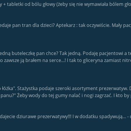
 + tabletki od bólu głowy (żeby się nie wymawiała bólem gł
daje pan tran dla dzieci? Aptekarz : tak oczywiście. Mały pacje
 Jedną buteleczkę pan chce? Tak jedną. Podaję pacjentowi a te
 zawsze ją brałem na serce...! I tak to gliceryna zamiast nit
o łóżka". Stażystka podaje szeroki asortyment prezerwatyw. 
 panu?" Żeby wody do tej gumy nalać i nogi zagrzać. I kto by
edajecie dziurawe prezerwatywy!!! I w dodatku spadywują... -