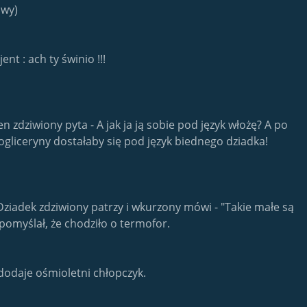
owy)
nt : ach ty świnio !!!
n zdziwiony pyta - A jak ja ją sobie pod język włożę? A po
rogliceryny dostałaby się pod język biednego dziadka!
Dziadek zdziwiony patrzy i wkurzony mówi - "Takie małe są
 pomyślał, że chodziło o termofor.
 dodaje ośmioletni chłopczyk.