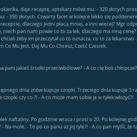
 okienka, daje receptę, aptekarz mówi mu: - 320 złotych pro
u: - 390 złotych. Czwarty facet w kolejce lekko się poddener
ecepcie, dlaczego jedni płacą mniej, a inni więcej? Mgr odp
ie, niech pan nam powie co to za lek, dlaczego ma inną cen
hcieli żeby im przeczytał co to oznacza, co to za lekarstwo
m Co Mu Jest, Daj Mu Co Chcesz, Cześć Czesiek.
a pani jakieś środki przeciwbólowe? - A co cię boli chłopcze?
astępnego dnia znów kupuje czopki. Trzeciego dnia kupuje 3 r
te czopki czy co ?! - A co może mam sobie je w tyłek włożyć?!
ulek naftaliny. Po godzinie wraca i prosi o 20. Po kolejnej go
- Na mole. - To po co panu aż jej tyle?! - A co pan myśli, że t