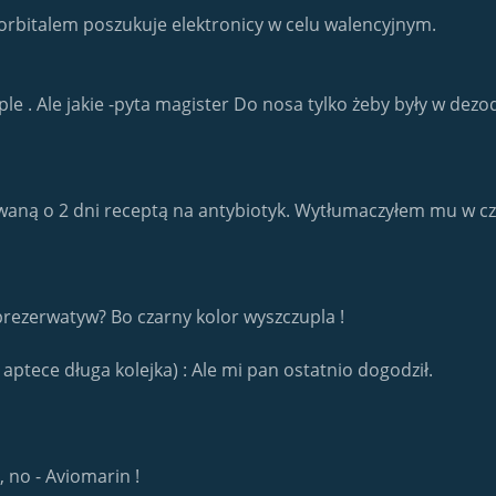
orbitalem poszukuje elektronicy w celu walencyjnym.
ople . Ale jakie -pyta magister Do nosa tylko żeby były w dezo
aną o 2 dni receptą na antybiotyk. Wytłumaczyłem mu w czy
prezerwatyw? Bo czarny kolor wyszczupla !
 aptece długa kolejka) : Ale mi pan ostatnio dogodził.
, no - Aviomarin !