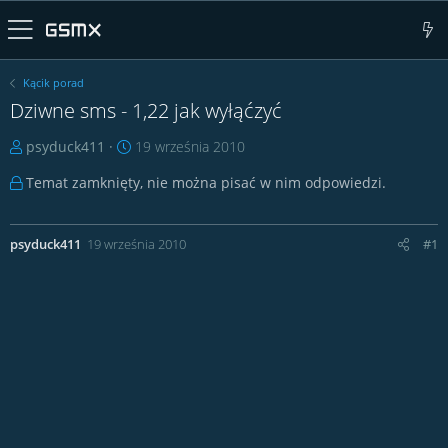
Kącik porad
Dziwne sms - 1,22 jak wyłąćzyć
T
D
psyduck411
19 września 2010
h
a
Temat zamknięty, nie można pisać w nim odpowiedzi.
r
t
e
a
a
r
psyduck411
19 września 2010
#1
d
o
s
z
t
p
a
o
r
c
t
z
e
ę
r
c
i
a