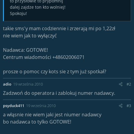
to przysłowie to prypomnij
dalej zajdze ton kto wolniej!
Spokoju!
takie sms'y mam codziennie i zrzerają mi po 1,22zł
nie wiem jak to wyłączyć
Nadawca: GOTOWE!
Centrum wiadomości +48602006071
prosze o pomoc czy kots sie z tym już spotkał?
adio
19 września 2010
#2
Zadzwoń do operatora i zablokuj numer nadawcy.
psyduck411
19 września 2010
#3
a włąsnie nie wiem jaki jest niumer nadawcy
bo nadawca to tylko GOTOWE!