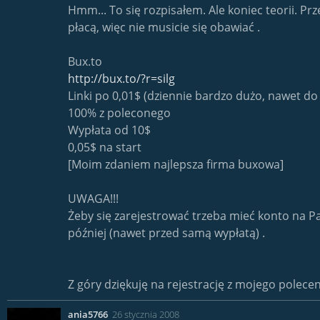
Hmm... To się rozpisałem. Ale koniec teorii. 
płacą, więc nie musicie się obawiać .
Bux.to
http://bux.to/?r=silg
Linki po 0,01$ (dziennie bardzo dużo, nawet do
100% z poleconego
Wypłata od 10$
0,05$ na start
[Moim zdaniem najlepsza firma buxowa]
UWAGA!!!
Żeby się zarejestrować trzeba mieć konto na Pa
później (nawet przed samą wypłatą) .
Z góry dziękuję na rejestrację z mojego polecen
ania5766
26 stycznia 2008