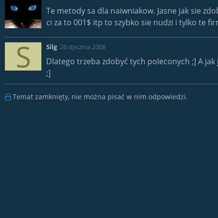
Te metody sa dla naiwniakow. Jasne jak sie zdob
ci za to 001$ itp to szybko sie nudzi i tylko te f
S
Silg
26 stycznia 2008
Dlatego trzeba zdobyć tych poleconych ;] A jak 
;]
Temat zamknięty, nie można pisać w nim odpowiedzi.