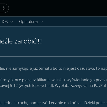
Szukaj
Więcej opcji…
iOS
Operatorzy
le zarobić!!!!
 Nie, nie zamykajcie już tematu bo to nie jest oszustwo, to n
 firmy, które płacą za klikanie w linki + wyświetlanie go prz
owej 5-12 (w tych lepszych :d). Wypłata zazwyczaj na PayPal
się jednak trochę namęczyć. Lecz nie do końca... Dzięki pole