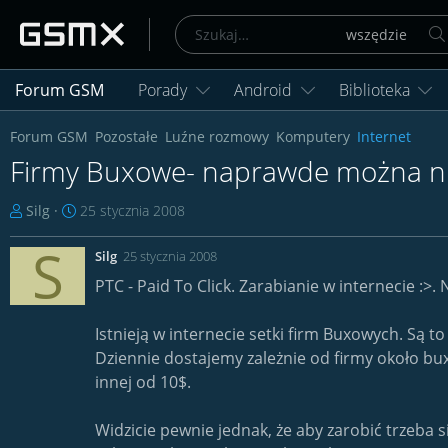
Forum GSM
Porady
Android
Biblioteka
Forum GSM
Pozostałe
Luźne rozmowy
Komputery
Internet
Firmy Buxowe- naprawde można nieź
T
D
Silg
25 stycznia 2008
h
a
S
r
t
Silg
25 stycznia 2008
e
a
PTC - Paid To Click. Zarabianie w internecie :>.
a
r
d
o
Istnieją w internecie setki firm Buxowych. Są to
s
z
t
p
Dziennie dostajemy zależnie od firmy około bux
a
o
innej od 10$.
r
c
t
z
Widzicie pewnie jednak, że aby zarobić trzeba 
e
ę