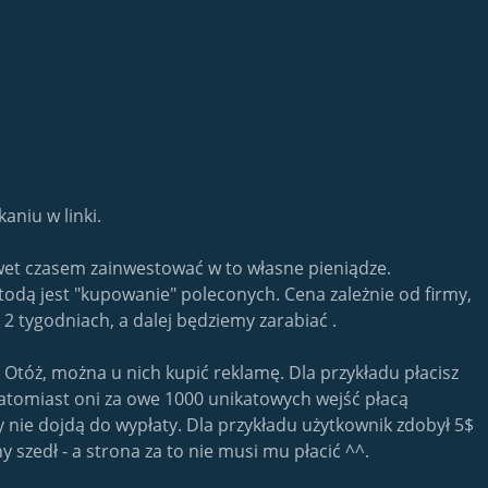
aniu w linki.
awet czasem zainwestować w to własne pieniądze.
odą jest "kupowanie" poleconych. Cena zależnie od firmy,
 2 tygodniach, a dalej będziemy zarabiać .
. Otóż, można u nich kupić reklamę. Dla przykładu płacisz
Natomiast oni za owe 1000 unikatowych wejść płacą
 nie dojdą do wypłaty. Dla przykładu użytkownik zdobył 5$
ny szedł - a strona za to nie musi mu płacić ^^.