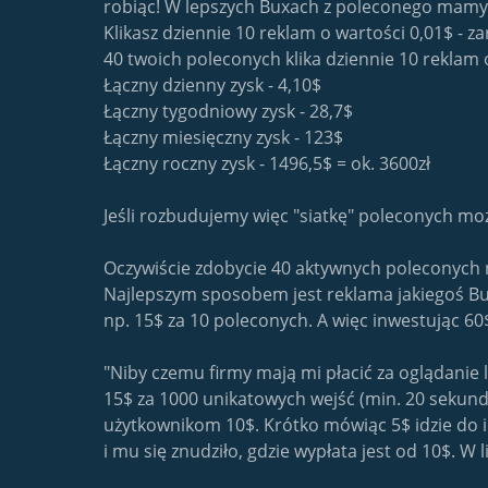
robiąc! W lepszych Buxach z poleconego mamy 
r
c
Klikasz dziennie 10 reklam o wartości 0,01$ - za
i
40 twoich poleconych klika dziennie 10 reklam o
a
Łączny dzienny zysk - 4,10$
Łączny tygodniowy zysk - 28,7$
Łączny miesięczny zysk - 123$
Łączny roczny zysk - 1496,5$ = ok. 3600zł
Jeśli rozbudujemy więc "siatkę" poleconych moż
Oczywiście zdobycie 40 aktywnych poleconych n
Najlepszym sposobem jest reklama jakiegoś Bux
np. 15$ za 10 poleconych. A więc inwestując 60$
"Niby czemu firmy mają mi płacić za oglądanie l
15$ za 1000 unikatowych wejść (min. 20 sekund
użytkownikom 10$. Krótko mówiąc 5$ idzie do i
i mu się znudziło, gdzie wypłata jest od 10$. W l