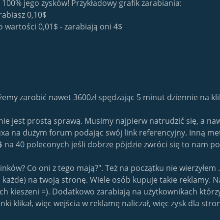
100% jego zysków! Przykładowy grafik zarabiania:
rabiasz 0,10$
 wartości 0,01$ - zarabiają oni 4$
emy zarobić nawet 3600zł spędzając 5 minut dziennie na klik
ie jest prostą sprawą. Musimy najpierw natrudzić się, a n
a na dużym forum podając swój link referencyjny. Inną met
 na 40 poleconych jeśli dobrze pójdzie zwróci się to nam po
inków? Co oni z tego mają?". Też na początku nie wierzyłem 
 każde) na twoją stronę. Wiele osób kupuje takie reklamy. 
ch kieszeni =). Dodatkowo zarabiają na użytkownikach którzy
inki klikał, więc wejścia w reklamę naliczał, więc zysk dla stro