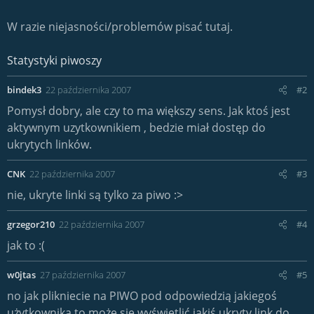
W razie niejasności/problemów pisać tutaj.
Statystyki piwoszy
bindek3
22 października 2007
#2
Pomysł dobry, ale czy to ma większy sens. Jak ktoś jest
aktywnym uzytkownikiem , bedzie miał dostęp do
ukrytych linków.
CNK
22 października 2007
#3
nie, ukryte linki są tylko za piwo :>
grzegor210
22 października 2007
#4
jak to :(
w0jtas
27 października 2007
#5
no jak plikniecie na PIWO pod odpowiedzią jakiegoś
użytkownika to może sie wyświetlić jakiś ukryty link do