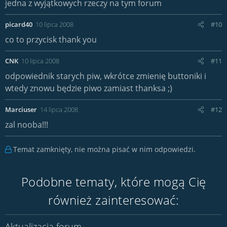
jedna z wyjątkowych rzeczy na tym forum
picard40
10 lipca 2008
#10
co to przycisk thank you
CNK
10 lipca 2008
#11
odpowiednik starych piw, wkrótce zmienię buttoniki i
wtedy znowu będzie piwo zamiast thanksa ;)
Marciuser
14 lipca 2008
#12
zal nooba!!!
Temat zamknięty, nie można pisać w nim odpowiedzi.
Podobne tematy, które mogą Cię
również zainteresować:
Aktualizacja forum