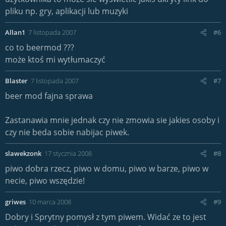
pliku np. gry, aplikacji lub muzyki
Allan1
7 listopada 2007
#6
co to beermod ???
może ktoś mi wytłumaczyć
Blaster
7 listopada 2007
#7
beer mod fajna sprawa
Zastanawia mnie jednak czy nie zmowia sie jakies osoby i
czy nie beda sobie nabijac piwek.
slawekzonk
17 stycznia 2008
#8
piwo dobra rzecz, piwo w domu, piwo w barze, piwo w
necie, piwo wszędzie!
griwes
10 marca 2008
#9
Dobry i Sprytny pomysł z tym piwem. Widać ze to jest