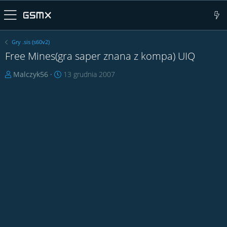
Gry .sis (s60v2)
Free Mines(gra saper znana z kompa) UIQ
T
D
Malczyk56
13 grudnia 2007
h
a
r
t
e
a
a
r
d
o
s
z
t
p
a
o
r
c
t
z
e
ę
r
c
i
a