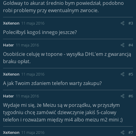
Goldway to akurat średnio bym powiedział, podobno
robi problemy przy ewentualnym zwrocie.
XeXenon
11 maja 2016
#3
Poleciłbyś kogoś innego jeszcze?
Hater
11 maja 2016
#4
Osobiście celuję w topone - wysyłka DHL'em z gwarancją
braku opłat.
XeXenon
11 maja 2016
#5
A jak Twoim zdaniem telefon warty zakupu?
Hater
11 maja 2016
#6
Wydaje mi się, że Meizu są w porządku, w przyszłym
tygodniu chcę zamówić dziewczynie jakiś 5-calowy
telefon i rozważam między mi4 albo meizu m2 mini ;)
XeXenon
11 maja 2016
#7