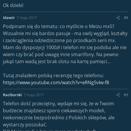
Ok dzieki!
Idawir
7 maja 2017
#8
Podpinam się do tematu: co myślicie o Meizu mx5?
Wizualnie mi się bardzo pasuje - ma swój wygląd, kształty
i zaokrąglenia odziedziczone po przodkach serii mx.
Mam do dyspozycji 1000zł i telefon mi się podoba ale nie
wiem czy brać pod uwagę inne smartfony. Na pewno
jakąś tam wadą jest brak slotu na kartę pamięci...
Tutaj znalazłem polską recenzję tego telefonu:
https://www.youtube.com/watch?v=eRNg5vIw-f8
Raciborski
7 maja 2017
#9
Telefon dość przeciętny, wydaje mi się, że w Twoim
budżecie znajdziesz sporo ciekawszych modeli,
niekoniecznie bezpośrednio z Polskich sklepów, ale
wystarczy poszukać.