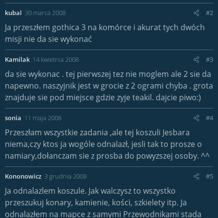
kubal
30 marca 2008
#2
Ja przeszłem gothica 3 na komórce i akurat tych dwóch
misji nie da sie wykonać
Kamilak
14 kwietnia 2008
#3
da sie wykonac . tej pierwszej tez nie moglem ale 2 sie da
napewno. naszyjnik jest w grocie z 2 ogrami chyba . grota
znajduje sie pod miejsce gdzie zyje teakil. dajcie piwo:)
sonia
11 maja 2008
#4
Przeszłam wszystkie zadania ,ale tej koszuli Jesbara
niema,czy ktos ja wogóle odnalazł, jesli tak to prosze o
namiary,dołanczam sie z prosba do powyzszej osoby. ^^
Kononowicz
3 grudnia 2008
#5
Ja odnalazlem koszule. Jak walczysz to wszystko
przeszukuj konary, kamienie, kości, szkielety itp. Ja
odnalazłem na mapce z samymi Przewodnikami stada