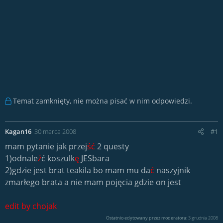
Temat zamknięty, nie można pisać w nim odpowiedzi.
Kagan16
30 marca 2008
#1
mam pytanie jak przej
ść
2 questy
1)odnale
ź
ć koszulk
ę
JESbara
2)gdzie jest brat teakila bo mam mu da
ć
naszyjnik
zmarłego brata a nie mam pojęcia gdzie on jest
edit by chojak
Ostatnio edytowany przez moderatora:
3 grudnia 2008