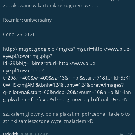
Zapakowane w kartonik ze zdjęciem wzoru.
Rozmiar: uniwersalny
Cena: 25.00 ZŁ
http://images.google.pl/imgres?imgurl=http://www.blue-
eye.pl/towarimg.php?
id=29&big=1&imgrefurl=http://www.blue-
eye.pl/towar.php?
t=29&h=400&w=400&sz=13&hl=pl&start=71&tbnid=5zKf
0WH5kxmJAM:&tbnh=124&tbnw=124&prev=/images?
q=gilotyna&start=60&ndsp=20&svnum=10&hl=pl&lr=lan
g_pl&client=firefox-a&rls=org.mozilla:pl:official_s&sa=N
szukałem gilotyny, bo na plakat mi potrzebna i takie o to
strinki zamieszczone wyżej znalazłem xD
Dziadek
30 grudnia 2006
#2