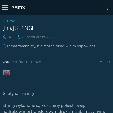
Humor
[img] STRINGI
T
D
CNK
23 października 2006
h
a
Temat zamknięty, nie można pisać w nim odpowiedzi.
r
t
e
a
a
r
CNK
23 października 2006
#1
d
o
s
z
t
p
a
o
r
c
t
z
Gilotyna - stringi
e
ę
r
c
Stringi wykonane są z dzianiny poliestrowej,
i
a
nadrukowanej transferowym drukiem sublimacyjnym.