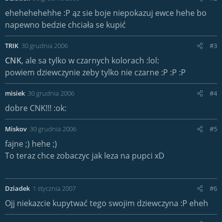
ehehehehehhe :P ąz sie boje niepokazuj ewce hehe bo
napewno bedzie chciała se kupić
TRIK
30 grudnia 2006
#3
CNK
, ale sa tylko w czarnych kolorach :lol:
powiem dziewczynie zeby tylko nie czarne :P :P :P
misiek
30 grudnia 2006
#4
dobre CNK!!! :ok:
Miskov
30 grudnia 2006
#5
fajne ;) hehe ;)
To teraz chce zobaczyc jak leza na pupci xD
Dziadek
1 stycznia 2007
#6
Ojj niekazcie kupytwać tego swojim dziewczyna :P eheh