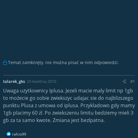
Temat zamknięty, nie można pisać w nim odpowiedzi.
talarek_gks
29 kwietnia 2010
#1
Uwaga uzytkownicy Iplusa. Jezeli macie maly limit np 1gb
to możecie go sobie zwiekszyc udajac sie do najblizszego
punktu Plusa z umowa od iplusa. Przykladowo gdy mamy
1gb placimy 60 zl. Po zwiekszeniu limitu bedziemy mieli 3
gb za ta samo kwote. Zmiana jest bezlpatna.
R
rafcio99