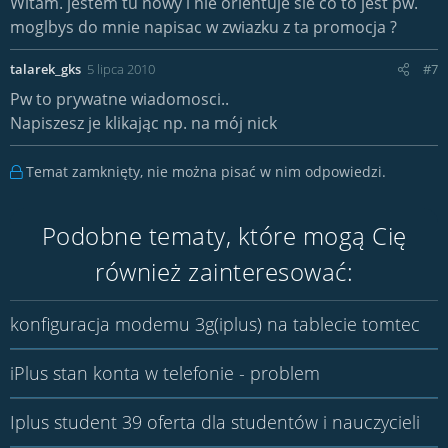
Witam. jestem tu nowy i nie orientuje sie co to jest pw.
moglbys do mnie napisac w zwiazku z ta promocja ?
talarek_gks
5 lipca 2010
#7
Pw to prywatne wiadomosci..
Napiszesz je klikając np. na mój nick
Temat zamknięty, nie można pisać w nim odpowiedzi.
Podobne tematy, które mogą Cię
również zainteresować:
konfiguracja modemu 3g(iplus) na tablecie tomtec
iPlus stan konta w telefonie - problem
Iplus student 39 oferta dla studentów i nauczycieli