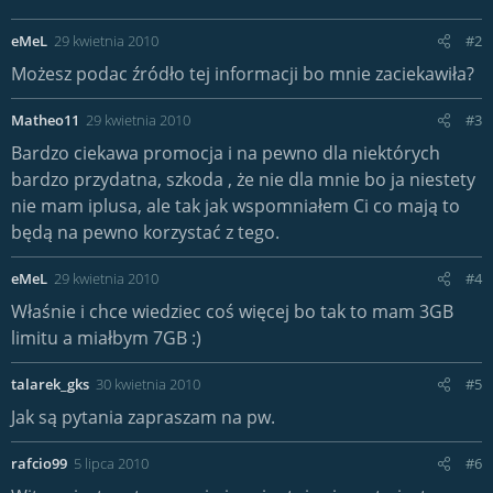
e
a
eMeL
29 kwietnia 2010
#2
c
t
Możesz podac źródło tej informacji bo mnie zaciekawiła?
i
o
Matheo11
29 kwietnia 2010
#3
n
s
Bardzo ciekawa promocja i na pewno dla niektórych
:
bardzo przydatna, szkoda , że nie dla mnie bo ja niestety
nie mam iplusa, ale tak jak wspomniałem Ci co mają to
będą na pewno korzystać z tego.
eMeL
29 kwietnia 2010
#4
Właśnie i chce wiedziec coś więcej bo tak to mam 3GB
limitu a miałbym 7GB :)
talarek_gks
30 kwietnia 2010
#5
Jak są pytania zapraszam na pw.
rafcio99
5 lipca 2010
#6