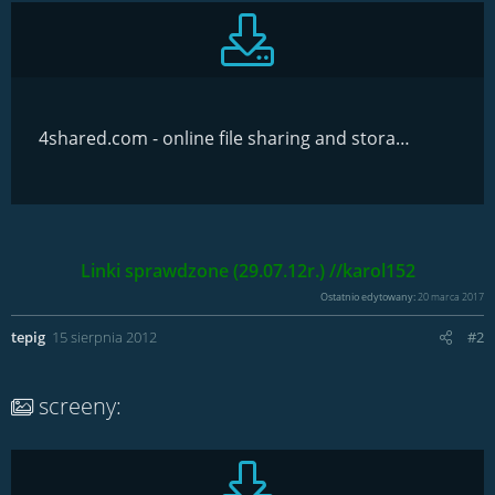
4shared.com - online file sharing and storage - download jaadu_vnc_1.2_[gsmx.pl].zip
Linki sprawdzone (29.07.12r.) //karol152​
Ostatnio edytowany:
20 marca 2017
tepig
15 sierpnia 2012
#2
screeny: