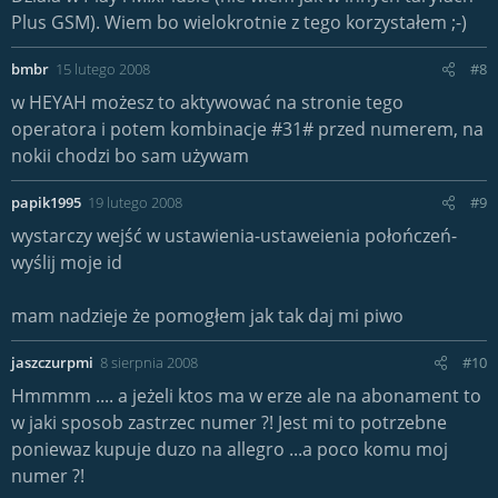
Plus GSM). Wiem bo wielokrotnie z tego korzystałem ;-)
bmbr
15 lutego 2008
#8
w HEYAH możesz to aktywować na stronie tego
operatora i potem kombinacje #31# przed numerem, na
nokii chodzi bo sam używam
papik1995
19 lutego 2008
#9
wystarczy wejść w ustawienia-ustaweienia połończeń-
wyślij moje id
mam nadzieje że pomogłem jak tak daj mi piwo
jaszczurpmi
8 sierpnia 2008
#10
Hmmmm .... a jeżeli ktos ma w erze ale na abonament to
w jaki sposob zastrzec numer ?! Jest mi to potrzebne
poniewaz kupuje duzo na allegro ...a poco komu moj
numer ?!