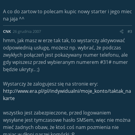
A co do zartow to polecam kupic nowy starter i jego miec
na jaja ^^
CNK
26 grudnia 2007
#3
hmm, jak masz w erze tak tak, to wystarczy aktywować
odpowiednią usługę, możesz np. wybrać, że podczas
zwykłych połączeń jest pokazywany numer telefonu, ale
gdy wpiszesz przed wybieranym numerem #31# numer
będzie ukryty.. ;)
Wystarczy że zalogujesz się na stronie ery:
http://www.era.pl/pl/indywidualni/moje_konto/taktak_na
karte
wszystko jest zabezpieczone, przed logowaniem
wysyłane jest tymczasowe hasło SMSem, więc nie można
mieć żadnych obaw, że ktoś coś nam pozmienia nie
mając w dłoni naszej komórki :P