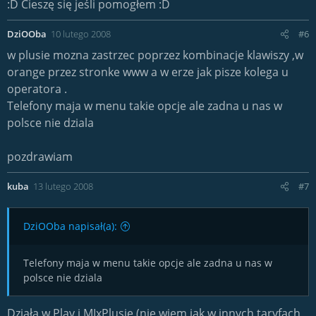
:D Cieszę się jeśli pomogłem :D
DziOOba
10 lutego 2008
#6
w plusie mozna zastrzec poprzez kombinacje klawiszy ,w
orange przez stronke www a w erze jak pisze kolega u
operatora .
Telefony maja w menu takie opcje ale zadna u nas w
polsce nie dziala
pozdrawiam
kuba
13 lutego 2008
#7
DziOOba napisał(a):
Telefony maja w menu takie opcje ale zadna u nas w
polsce nie dziala
Działa w Play i MIxPlusie (nie wiem jak w innych taryfach