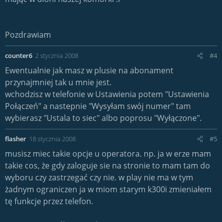
Pozdrawiam
counter6
2 stycznia 2008
#4
Ewentualnie jak masz w plusie na abonament
przynajmniej tak u mnie jest.
wchodzisz w telefonie w Ustawienia potem "Ustawienia
Połączeń" a nastepnie "Wysyłam swój numer" tam
wybierasz "Ustala to siec" albo poprosu "Wyłączone".
flasher
18 stycznia 2008
#5
musisz miec takie opcje u operatora. np. ja w erze mam
takie cos, że gdy zaloguje sie na stronie to mam tam do
wyboru czy zastrzegać czy nie. w play nie ma w tym
żadnym ograniczen ja w miom starym k300i zmieniałem
tę funkcje przez telefon.