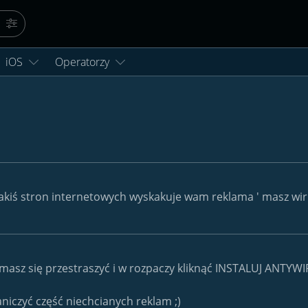
Szukaj
Więcej opcji…
iOS
Operatorzy
jakiś stron internetowych wyskakuje wam reklama ' masz wiru
masz się przestraszyć i w rozpaczy kliknąć INSTALUJ ANTYWIR
iczyć część niechcianych reklam ;)