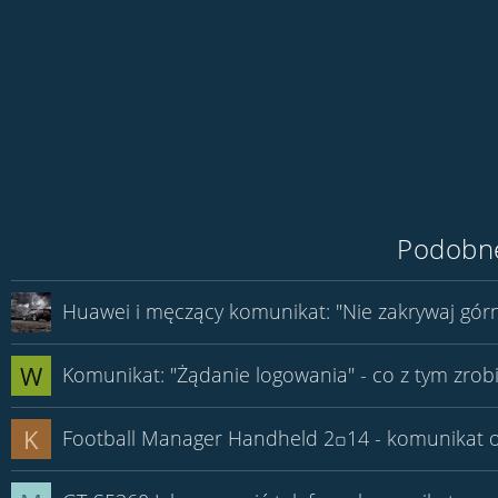
Podobne
Huawei i męczący komunikat: "Nie zakrywaj górn
W
Komunikat: "Żądanie logowania" - co z tym zrob
K
Football Manager Handheld 2꤀14 - komunikat o ni