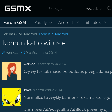
Forum GSM
Porady
Android
Biblioteka
Forum GSM
Android
Dyskusje Android
Komunikat o wirusie
T
D
werkaa
9 października 2014
h
a
r
t
werkaa
9 października 2014
e
a
Czy wy też tak macie, że podczas przeglądania 
a
r
d
o
s
z
t
p
Twee
9 października 2014
a
o
Normalka, to zwykły banner z reklamą którego 
r
c
t
z
Darmowe
AdAway
, albo
AdBlock
powinny ogran
e
ę