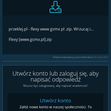
przeklej.pl - flexy www gsmx pl .zip. Wrzucaj i ściągaj filmy, muzykę, obrazki i inne pliki z przeklej.pl
Flexy [www.gsmx.pl].zip
Ostatnio edytowany przez moderatora:
20 marca 2017
Utwórz konto lub zaloguj się, aby
napisać odpowiedź
Musisz być zalogowany, aby napisać wiadomość
Utwórz konto
Załóż nowe konto w naszej społeczności. To