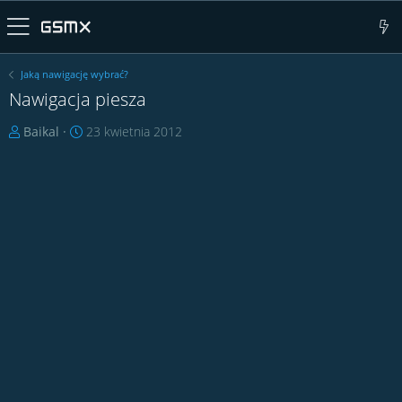
Jaką nawigację wybrać?
Nawigacja piesza
T
D
Baikal
23 kwietnia 2012
h
a
r
t
e
a
a
r
d
o
s
z
t
p
a
o
r
c
t
z
e
ę
r
c
i
a