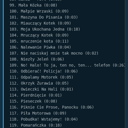
99. Mała Kózka (0:08)

100. Małpie Wrzaski (0:09)

101. Maszyna Do Pisania (0:03)

102. Miauczący Kotek (0:09)

103. Moja Ukochana Jedna (0:18)

104. Mruczący Kotek (0:09)

105. mruczenie kota (0:11)

106. Nalewanie Piwka (0:04)

107. Nie naciskaj mnie tak mocno (0:02)

108. Niezły Jeleń (0:06)

109. No! Halo! To ja, ten no, ten... telefon (0:26)

110. Odbierać! Policja! (0:06)

111. Odpalamy Motorek (0:05)

112. Okrzyk Żurawia (0:05)

113. Owieczki Na Hali (0:01)

114. Pierdnięcie (0:01)

115. Pieseczek (0:08)

116. Piknie Cie Prose, Panocku (0:06)

117. Piła Motorowa (0:09)

118. Pobudka! Wstajemy! (0:04)

119. Pomarańczka (0:18)
