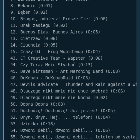
8. Bekanie (0:01)

9. Bęben (0:02)

10. Błagam, odbierz! Proszę Cię! (0:06)

11. Brak zasiegu (0:02)

12. Buenos Dias, Buenos Aires (0:05)

13. Cietrzew (0:06)

14. Ciuchcia (0:05)

15. Crazy DJ - Frog Wupidiwup (0:04)

43. CT Creative Team - Wapster (0:06)

44. Czy Teraz Mnie Słychać (0:13)

45. Dave Girtsman - Ant Marching Band (0:08)

46. DcKebab - DcKebabRaid (0:03)

47. Devils advicate - Thunder and Rain against a win
48. Dlaczego nikt mnie nie chce odebrać (0:06)

49. Dlaczego nikt mnie nie kocha (0:02)

50. Dobra Dobra (0:08)

51. Dochodzę! Dochodzę! Już jestem! (0:05)

52. Dryn, dryn. Hej, ... telefon! (0:04)

53. dziecko (0:18)

54. Dzwoni debil, dzwoni debil... (0:06)

55. Dzwoni debil, dzwoni debil... telefon od szefa..