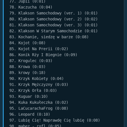
77. Jupii (0:01)

78. Kaczucha (0:04)

79. Klakson Samochodowy (ver. 1) (0:01)

80. Klakson Samochodowy (ver. 2) (0:02)

81. Klakson Samochodowy (ver. 3) (0:01)

82. Klakson W Starym Samochodzie (0:01)

83. Kochanie, siedzę w barze (0:08)

84. Kojot (0:08)

85. Kojot Na Prerii (0:02)

86. Konik Rży I Biegnie (0:09)

87. Krogulec (0:03)

88. Krowa (0:03)

89. krowy (0:18)

90. Krzyk Kobiety (0:04)

91. Krzyk Mężczyzny (0:03)

92. Krzyk Orła (0:03)

93. Kuguar (0:10)

94. Kuka Kukułeczka (0:02)

95. LaCucarachaFrog (0:08)

96. Leopard (0:10)

97. Lubię Cię! Naprawdę Cię lubię (0:08)

98. mahez - rofl (0:05)
