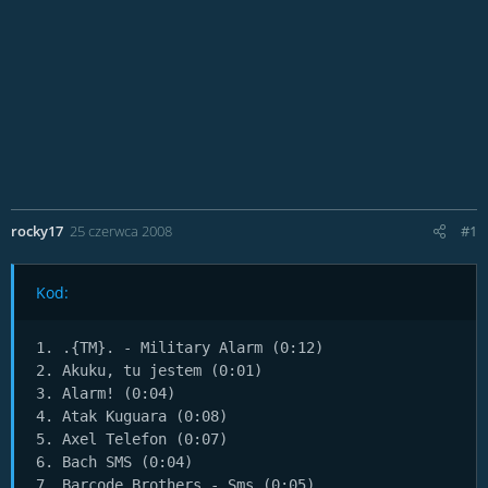
rocky17
25 czerwca 2008
#1
Kod:
1. .{TM}. - Military Alarm (0:12)

2. Akuku, tu jestem (0:01)

3. Alarm! (0:04)

4. Atak Kuguara (0:08)

5. Axel Telefon (0:07)

6. Bach SMS (0:04)

7. Barcode Brothers - Sms (0:05)
