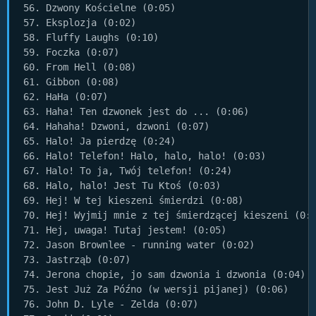
56. Dzwony Kościelne (0:05)

57. Eksplozja (0:02)

58. Fluffy Laughs (0:10)

59. Foczka (0:07)

60. From Hell (0:08)

61. Gibbon (0:08)

62. HaHa (0:07)

63. Haha! Ten dzwonek jest do ... (0:06)

64. Hahaha! Dzwoni, dzwoni (0:07)

65. Halo! Ja pierdzę (0:24)

66. Halo! Telefon! Halo, halo, halo! (0:03)

67. Halo! To ja, Twój telefon! (0:24)

68. Halo, halo! Jest Tu Ktoś (0:03)

69. Hej! W tej kieszeni śmierdzi (0:08)

70. Hej! Wyjmij mnie z tej śmierdzącej kieszeni (0:0
71. Hej, uwaga! Tutaj jestem! (0:05)

72. Jason Brownlee - running water (0:02)

73. Jastrząb (0:07)

74. Jerona chopie, jo sam dzwonia i dzwonia (0:04)

75. Jest Już Za Późno (w wersji pijanej) (0:06)

76. John D. Lyle - Zelda (0:07)
