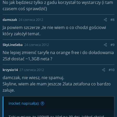
No jak będziesz tylko z gadu korzystał to wystarczy (i tam
czasem coś sprawdzić)
damczak
24 czerwca 2012
#8
Ja powiem szczerze ,że nie wiem o co chodzi gościowi
który założył temat.
SkyLineSeba
24 czerwca 2012
#9
Nie lepiej zmienić taryfe na orange free i do doładowania
25zł dostać ~1,3GB neta ?
krzysio14
27 czerwca 2012
#10
damczak, nie wiesz, nie spamuj.
Skyline, wiem ale mam jeszcze 2lata zetafona co bardzo
zaluje.
irocket napisał(a):
Taki w miarę, to 100MB za 10zł na 30 dni. Jakbyś chciał