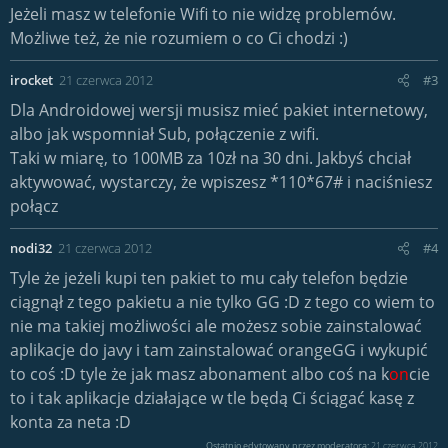
Jeżeli masz w telefonie Wifi to nie widzę problemów.
Możliwe też, że nie rozumiem o co Ci chodzi :)
irocket
21 czerwca 2012
#3
Dla Androidowej wersji musisz mieć pakiet internetowy,
albo jak wspomniał Sub, połączenie z wifi.
Taki w miarę, to 100MB za 10zł na 30 dni. Jakbyś chciał
aktywować, wystarczy, że wpiszesz *110*67# i naciśniesz
połącz
nodi32
21 czerwca 2012
#4
Tyle że jeżeli kupi ten pakiet to mu cały telefon będzie
ciągnął z tego pakietu a nie tylko GG :D z tego co wiem to
nie ma takiej możliwości ale możesz sobie zainstalować
aplikacje do javy i tam zainstalować orangeGG i wykupić
to coś :D tyle że jak masz abonament albo coś na k
on
cie
to i tak aplikacje działające w tle będą Ci ściągać kasę z
konta za neta :D
Ostatnio edytowany przez moderatora:
21 czerwca 2012