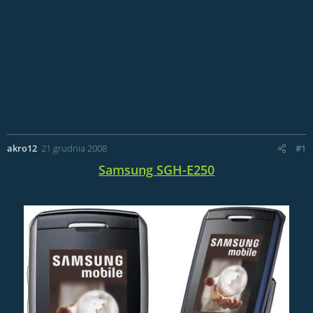
akro12
21 grudnia 2008
#1
Samsung SGH-E250