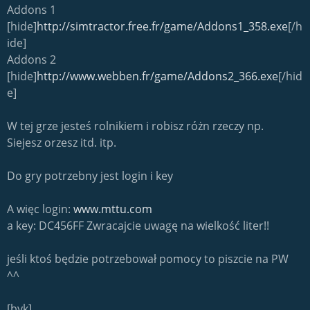
Addons 1
[hide]
http://simtractor.free.fr/game/Addons1_358.exe
[/h
ide]
Addons 2
[hide]
http://www.webben.fr/game/Addons2_366.exe
[/hid
e]
W tej grze jesteś rolnikiem i robisz różn rzeczy np.
Siejesz orzesz itd. itp.
Do gry potrzebny jest login i key
A więc login:
www.mttu.com
a key: DC456FF Zwracajcie uwagę na wielkość liter!!
jeśli ktoś będzie potrzebował pomocy to piszcie na PW
^^
[byk]