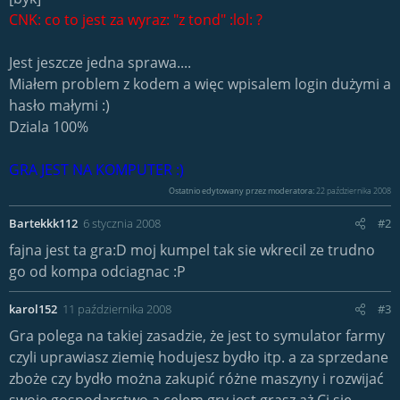
CNK: co to jest za wyraz: "z tond" :lol: ?
Jest jeszcze jedna sprawa....
Miałem problem z kodem a więc wpisalem login dużymi a
hasło małymi :)
Dziala 100%
GRA JEST NA KOMPUTER :)
Ostatnio edytowany przez moderatora:
22 października 2008
Bartekkk112
6 stycznia 2008
#2
fajna jest ta gra:D moj kumpel tak sie wkrecil ze trudno
go od kompa odciagnac :P
karol152
11 października 2008
#3
Gra polega na takiej zasadzie, że jest to symulator farmy
czyli uprawiasz ziemię hodujesz bydło itp. a za sprzedane
zboże czy bydło można zakupić różne maszyny i rozwijać
swoje gospodarstwo a celem gry jest grasz aż Ci się