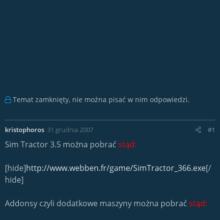
Temat zamknięty, nie można pisać w nim odpowiedzi.
kristophoros
31 grudnia 2007
#1
Sim Tractor 3.5 można pobrać
stąd:
[hide]
http://www.webben.fr/game/SimTractor_366.exe
[/
hide]
Addonsy czyli dodatkowe maszyny można pobrać
stąd: