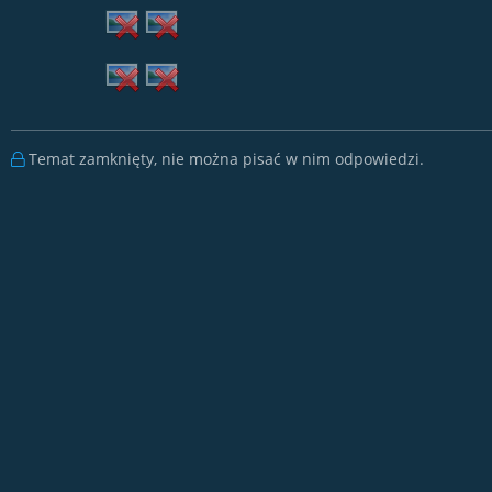
r
c
i
a
Temat zamknięty, nie można pisać w nim odpowiedzi.