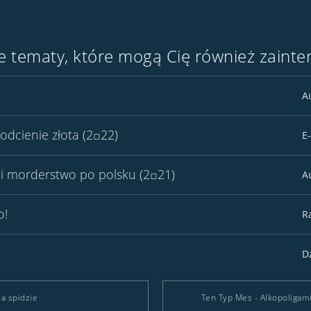
 tematy, które mogą Cię również zainte
A
odcienie złota (2꤀22)
E
zyli morderstwo po polsku (2꤀21)
A
o!
R
D
Na spidzie
Ten Typ Mes - Alkopoligamia