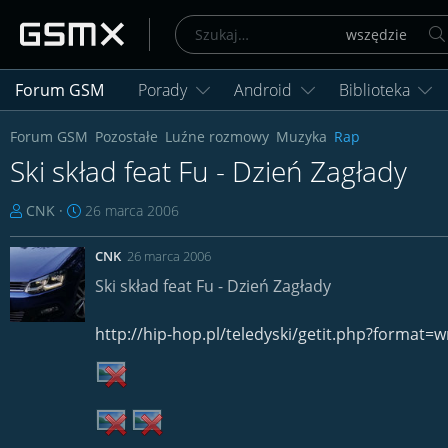
Forum GSM
Porady
Android
Biblioteka
Forum GSM
Pozostałe
Luźne rozmowy
Muzyka
Rap
Ski skład feat Fu - Dzień Zagłady
T
D
CNK
26 marca 2006
h
a
r
t
CNK
26 marca 2006
e
a
Ski skład feat Fu - Dzień Zagłady
a
r
d
o
http://hip-hop.pl/teledyski/getit.php?form
s
z
t
p
a
o
r
c
t
z
e
ę