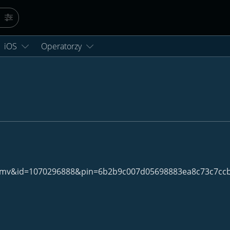
Szukaj
Więcej opcji…
iOS
Operatorzy
at=wmv&id=1070296888&pin=6b2b9c007d05698883ea8c73c7cc