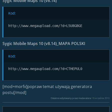
Sygic Mobile Maps 10 (v8.14)
Kod:
http://www.megaupload.com/?d=L5U8GBGE
Sygic Mobile Maps 10 (v8.14)_MAPA POLSKI
Kod:
http://www.megaupload.com/?d=CTHEPUL0
[mod=morfx]popraw temat używają generatora
postu[/mod]
Ostatnio edytowany przez moderatora:
16 września 2010