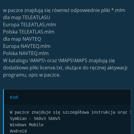
w paczce znajdują się również odpowiednie pliki *.mlm
dla map TELEATLASU
Europa TELEATLAS.mlm
Polska TELEATLAS.mlm
dla map NAVTEQ
Europa NAVTEQ.mlm
Polska NAVTEQ.mlm
W katalogu \MAPS\ oraz \MAPS\MAPS znajdują się
dodatkowo pliki license.txt, służące do ręcznej aktywacji
programu, opis w paczce.
Kod:
W paczce znajduje się szczegółowa instrukcja oraz in
Symbian - S60v3 S60v5

Windows Mobile

Android
