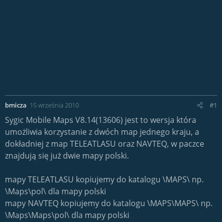
bmicza
15 września 2010
#1
Sygic Mobile Maps V8.14(13606) jest to wersja która
umożliwia korzystanie z dwóch map jednego kraju, a
dokładniej z map TELEATLASU oraz NAVTEQ, w paczce
znajdują się już dwie mapy polski.
mapy TELEATLASU kopiujemy do katalogu \MAPS\ np.
\Maps\pol\ dla mapy polski
mapy NAVTEQ kopiujemy do katalogu \MAPS\MAPS\ np.
\Maps\Maps\pol\ dla mapy polski