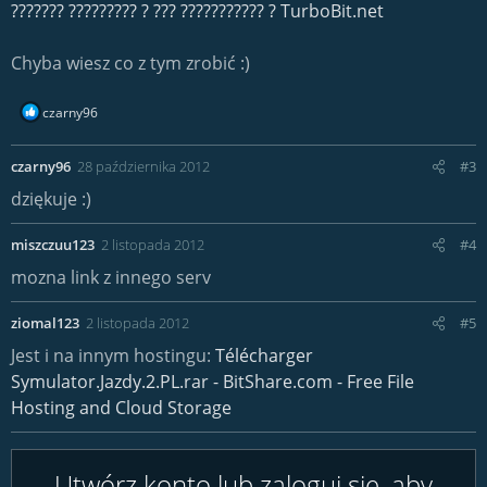
??????? ????????? ? ??? ??????????? ? TurboBit.net
Chyba wiesz co z tym zrobić :)
R
czarny96
e
a
czarny96
28 października 2012
#3
c
t
dziękuje :)
i
o
miszczuu123
2 listopada 2012
#4
n
s
mozna link z innego serv
:
ziomal123
2 listopada 2012
#5
Jest i na innym hostingu:
Télécharger
Symulator.Jazdy.2.PL.rar - BitShare.com - Free File
Hosting and Cloud Storage
Utwórz konto lub zaloguj się, aby