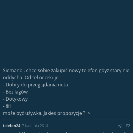
Siemano , chce sobie zakupić nowy telefon gdyż stary nie
oddycha. Od tel oczekuje:
- Dobry do przeglądania neta
- Bez lagów
- Dotykowy
- łifi
może być używka. Jakieś propozycje ? :>
telefon24
7 kwietnia 2014
#2