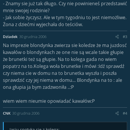
- Znamy sie już tak długo. Czy nie powinieneś przedstawić
mnie swojej rodzinie?
- Jak sobie życzysz. Ale w tym tygodniu to jest niemożliwe.
Żona z dziećmi wyjechała do teściów.
Dziadek
30 grudnia 2006
#3
Na imprezie blondynka zwierza sie koledze że ma juzdosć
kawałów o blondynkach ze one nie są wcale takie głupie
że brunetki też są głupie. Na to kolega gada no wiem
popatrz na to.Kolega woła brunetke i mówi :Idź sprawdź
czy niema cie w domu na to brunetka wyszła i poszła
sprawdzić czy jej niema w domu... Blondynka na to : ale
ona głupia ja bym zadzwoniła ..:P
wiem wiem nieumie opowiadać kawałów:P
CNK
30 grudnia 2006
#4
Jasiu spotyka się z kolegą: