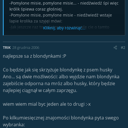
-Pomylone misie, pomylone misie... - niedźwiedź śpi więc
królik śpiewa coraz głośniej.
-Pomylone misie, pomylone misie - niedźwiedź wstaje
lapie krolika za szyjęi mówi:
-Jak jeszcze raz to zaśpiewasz to rozwalę cie o tamto
Kliknij, aby rozwinąć...
drzewo. - Póścił królika i poszedł spac.
Królik udał sie do swojej norki. Następnego dnia królik
znowu śpiewa:
TRIK
28 grudnia 2006
#2
-Pomylone misie, pomylone misie - Niedźwiedź wstaje
najlepsze sa z blondynkami :P
łapie królika za szyję i mówi:
-COŚ TY POWIEDZIAŁ??!!
-Pomyliło mi sie, pomyliło mi sie... - odpowiada królik.
Co będzie jak się skrzyżuje blondynkę z psem husky
Ano... są dwie możliwości: albo wyjdzie nam blondynka
zajebiście odporna na mróz albo husky, który będzie
najlepiej ciągnął w całym zaprzęgu.
wiem wiem mial byc jeden ale to drugi :-x
Po kilkumiesięcznej znajomości blondynka pyta swego
wybranka: