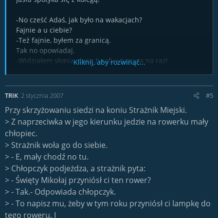
-No cześć Adaś, jak było na wakacjach?
Fajnie a u ciebie?
-Też fajnie, byłem za granicą.
Tak no opowiadaj.
-Widziałem słonia, dwie żyrafy i tygrysa na raz!
Kliknij, aby rozwinąć...
- I co ?
- Nic, jak karuzela się zatrzymała to wysiadłem.
TRIK
2 stycznia 2007
#5
Przy skrzyżowaniu siedzi na koniu Strażnik Miejski.
> Z naprzeciwka w jego kierunku jedzie na rowerku mały
chłopiec.
> Strażnik woła go do siebie.
> - E, mały chodź no tu.
> Chłopczyk podjeżdza, a strażnik pyta:
> - Święty Mikołaj przyniósł ci ten rower?
> - Tak.- Odpowiada chłopczyk.
> - To napisz mu, żeby w tym roku przyniósł ci lampkę do
tego roweru. I