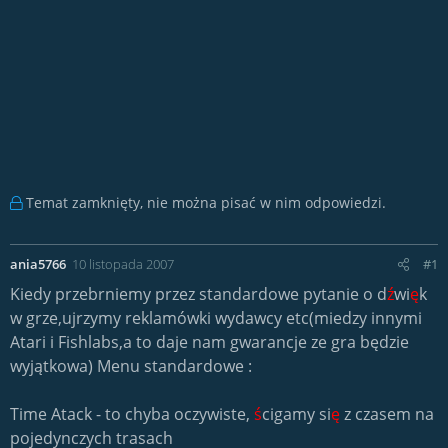
Temat zamknięty, nie można pisać w nim odpowiedzi.
ania5766
10 listopada 2007
#1
Kiedy przebrniemy przez standardowe pytanie o d
ź
wi
ę
k
w grze,ujrzymy reklamówki wydawcy etc(miedzy innymi
Atari i Fishlabs,a to daje nam gwarancje ze gra będzie
wyjątkowa) Menu standardowe :
Time Atack - to chyba oczywiste,
ś
cigamy si
ę
z czasem na
pojedynczych trasach