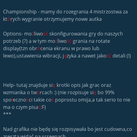
Championship - mamy do rozegrania 4 mistrzostwa za
kt
ó
rych wygranie otrzymujemy nowe autka
Options- mo
ż
liwo
ść
skonfigurowania gry do naszych
potrzeb (?) a w tym mo
ż
liwo
ść
grania na rotate
display(tzn obr
ó
cenia ekranu w prawo lub
lewo),ustawienia wibracji, j
ę
zyka a nawet jako
ść
detali (!)
Help- tutaj znajduje si
ę
krotki opis jak grac oraz
wzmianka o tw
ó
rcach :) (nie rozpisuje si
ę
bo 99%
spo
ł
eczno
ś
ci takie co
ś
poprostu omija,a tak serio to nie
ma o czym pisa
ć
:F)
***
Nad grafika nie będę się rozpisywała bo jest cudowna,co
zresztą widać na screenach.