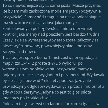
To co najważniejsze czyli... sama jazda. Musze przyznać
,ze byłam miło zaskoczona modelem jazdy (pozytywnie
oczywiście). Samochód reaguje na nasze polecenia(nie
ma slow które opiszą radość jaka mamy z
kontrolowanych poślizgów).Gra, mimo olbrzymiej
kontroli jaka mamy nad pojazdem ,jest bardzo trudna.
Czasy jakie sa wymagane ,aby etap został zaliczony są
niezłe wyśrubowane, powazniejszy bład i mozemy
zaczynac od nowa.
Tras tez jest sporo bo na 1 mistrzostwa przypadaja 3
mapy (tzn 3x4=12 proste :F ?) Do wyboru (po
wczesniejszym odblokowaniu oczywiscie) mamy 4
pojazdy rozniace sie wygladem i parametrami. Wydawało
by sie ze gra bez wad ? niestety podczas jazdy nie
uswiadczymy odglosow wydawanych przez silnik,lomotu
gdy w cos uderzymy...jedyne co jest to glos pilota
(meczacy po krotkiej chwili).
Polecam tą gre wszystkim fanom i fankom scigalek i w