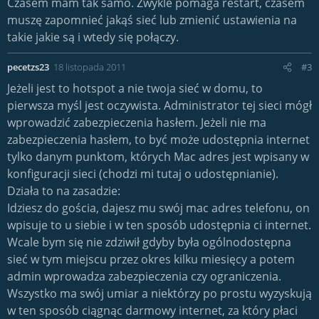
Czasem mam tak samo. Zwykle pomaga restart, czasem
muszę zapomnieć jakąś sieć lub zmienić ustawienia na
takie jakie są i wtedy się połączy.
pecetzs23
18 listopada 2011
#3
Jeżeli jest to hotspot a nie twoja sieć w domu, to
pierwsza myśl jest oczywista. Administrator tej sieci mógł
wprowadzić zabezpieczenia hasłem. Jeżeli nie ma
zabezpieczenia hasłem, to być może udostępnia internet
tylko danym punktom, których Mac adres jest wpisany w
konfiguracji sieci (chodzi mi tutaj o udostępnianie).
Działa to na zasadzie:
Idziesz do gościa, dajesz mu swój mac adres telefonu, on
wpisuje to u siebie i w ten sposób udostępnia ci internet.
Wcale bym się nie zdziwił gdyby była ogólnodostępna
sieć w tym miejscu przez okres kilku miesięcy a potem
admin wprowadza zabezpieczenia czy ograniczenia.
Wszystko ma swój umiar a niektórzy po prostu wyzyskują
w ten sposób ciągnąc darmowy internet, za który płaci