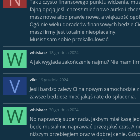
Tak z czysto finansowego punktu widzenia, mus
r
c
fajną opcją jeśli chcesz mieć nowe autko i c
i
masz nowe albo prawie nowe, a większość ogól
a
Ogólnie wielu doradców finansowych będzie Cię
masz firmy jest totalnie nieopłacalny.
Musisz sam sobie przekalkulować.
W
whiskacz
18 grudnia 2024
A jak wyglada zakończenie najmu? Nie mam fir
V
vikt
19 grudnia 2024
Jeśli bardzo zależy Ci na nowym samochodzie z g
zawsze będziesz mieć jakąś ratę do spłacenia.
W
whiskacz
30 grudnia 2024
No naprawdę super rada. Jakbym miał kasę je
będę musiał nic naprawiać przez jakiś czas. A
niższym przebiegiem oraz w dobrej cenie. Gd