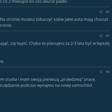
 co 2 miesiące bo coś akurat padło.
#6
 Na stronie możesz zobaczyć sobie jakie auta mają chociaż
tronie.
#7
ć, czy kupić. Chyba że planujesz za 2-3 lata być w lepszej
aw.
#8
m studia i mam swoją pierwszą „prawdziwą” pracę.
 oszczędzanie podczas wynajmu na nowy samochód.