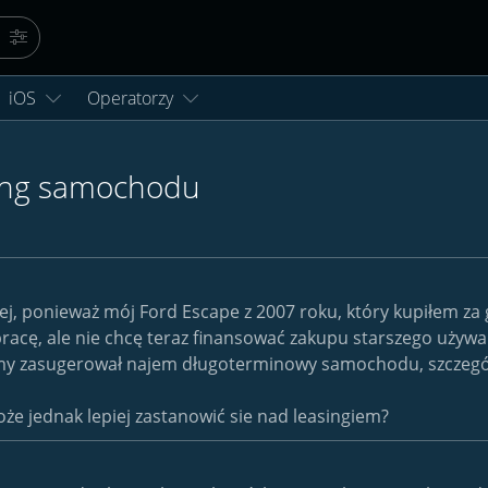
Szukaj
Więcej opcji…
iOS
Operatorzy
sing samochodu
, ponieważ mój Ford Escape z 2007 roku, który kupiłem za got
ą pracę, ale nie chcę teraz finansować zakupu starszego u
 zasugerował najem długoterminowy samochodu, szczególnie,
 jednak lepiej zastanowić sie nad leasingiem?