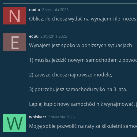
N
nodio
2 stycznia 2025
Oblicz, ile chcesz wydać na wynajem i ile mo
E
equu
2 stycznia 2025
Wynajem jest spoko w poniższych sytuacjach
1) musisz jeździć nowym samochodem z powod
2) zawsze chcesz najnowsze modele,
3) potrzebujesz samochodu tylko na 3 lata.
Lepiej kupić nowy samochód niż wynajmować, je
W
whiskacz
2 stycznia 2025
Mogę sobie pozwolić na raty za kilkuletni sam