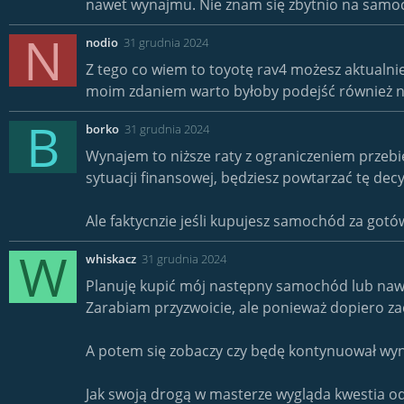
nawet wynajmu. Nie znam się zbytnio na samoc
N
nodio
31 grudnia 2024
Z tego co wiem to toyotę rav4 możesz aktualnie
moim zdaniem warto byłoby podejść również na
B
borko
31 grudnia 2024
Wynajem to niższe raty z ograniczeniem przebie
sytuacji finansowej, będziesz powtarzać tę decy
Ale faktycnzie jeśli kupujesz samochód za gotó
W
whiskacz
31 grudnia 2024
Planuję kupić mój następny samochód lub naw
Zarabiam przyzwoicie, ale ponieważ dopiero z
A potem się zobaczy czy będę kontynuował wyn
Jak swoją drogą w masterze wygląda kwestia 