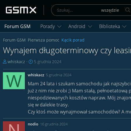
Forum GSM
Porady
Android
Biblioteka
Forum GSM
Pierwsza pomoc
Kącik porad
Wynajem długoterminowy czy lea
T
D
whiskacz
5 grudnia 2024
h
a
W
r
t
whiskacz
5 grudnia 2024
e
a
Mam 24 lata i szukam samochodu jak najszybciej
a
r
już z nim nie zrobi ;) Mam stałą, pełnoetatow
d
o
niespodziewanych kosztów napraw. Mój znajomy
s
z
t
się w dalekie trasy.
p
a
o
Czy ktoś może wynajmował samochodów? A może
r
c
N
t
z
nodio
16 grudnia 2024
e
ę