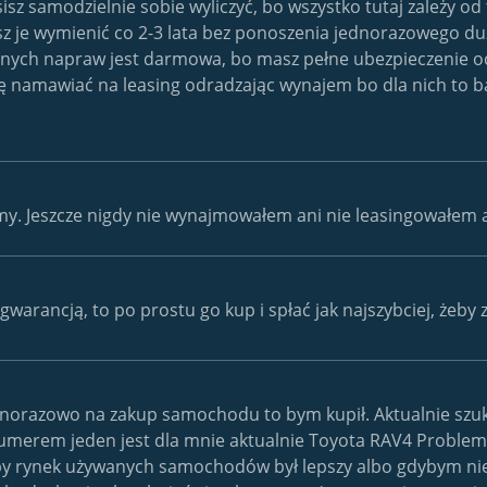
isz samodzielnie sobie wyliczyć, bo wszystko tutaj zależy 
hcesz je wymienić co 2-3 lata bez ponoszenia jednorazoweg
nych napraw jest darmowa, bo masz pełne ubezpieczenie oc 
 namawiać na leasing odradzając wynajem bo dla nich to bar
my. Jeszcze nigdy nie wynajmowałem ani nie leasingowałem 
warancją, to po prostu go kup i spłać jak najszybciej, żeby
dnorazowo na zakup samochodu to bym kupił. Aktualnie s
 numerem jeden jest dla mnie aktualnie Toyota RAV4 Problem
yby rynek używanych samochodów był lepszy albo gdybym n