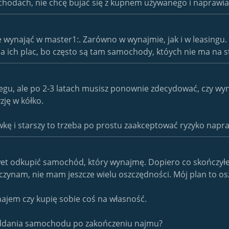
hodach, nie chcę bujać się z kupnem używanego i naprawiać
 wynająć w master1:. Zarówno w wynajmie, jak i w leasingu.
 ich plac, bo często są tam samochody, któych nie ma na s
gu, ale po 2-3 latach musisz ponownie zdecydować, czy wynają
zję w kółko.
wkę i starszy to trzeba po prostu zaakceptować ryzyko napr
et odkupić samochód, który wynajmę. Dopiero co skończyłe
aczynam, nie mam jeszcze wielu oszczędności. Mój plan to
ajem czy kupię sobie coś na własność.
oddania samochodu po zakończeniu najmu?