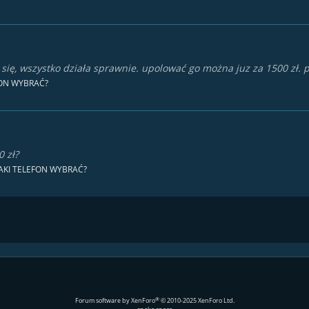
 się, wszystko działa sprawnie. upolować go można juz za 1500 zł.
FON WYBRAĆ?
0 zł?
JAKI TELEFON WYBRAĆ?
®
Forum software by XenForo
© 2010-2025 XenForo Ltd.