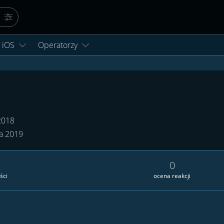
Szukaj
Więcej opcji…
iOS
Operatorzy
2018
ia 2019
0
ści
ocena reakcji