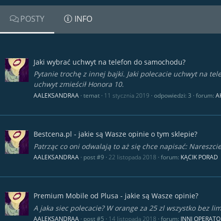
POSTY
INFO
Jaki wybrać uchwyt na telefon do samochodu?
Pytanie trochę z innej bajki. Jaki polecacie uchwyt na t
uchwyt zmieścił Honora 10.
AALEKSANDRAA
temat
11 stycznia 2019
odpowiedzi: 3
forum:
A
Bestcena.pl - jakie są Wasze opinie o tym sklepie?
Patrząc co oni odwalają to aż się chce napisać: Nareszcie
AALEKSANDRAA
post #9
22 listopada 2018
forum:
KĄCIK PORAD
Premium Mobile od Plusa - jakie są Wasze opinie?
A jaka siec polecacie? W orange za 25 zl wszystko bez lim
AALEKSANDRAA
post #5
14 listopada 2018
forum:
INNI OPERATO