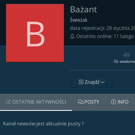
Bażant
B
Świeżak
data rejestracji
28 stycznia 
Ostatnio online
11 lutego
49
wiadomo
Znajdź
OSTATNIE AKTYWNOŚCI
POSTY
INFO
Kanał newsów jest aktualnie pusty ?