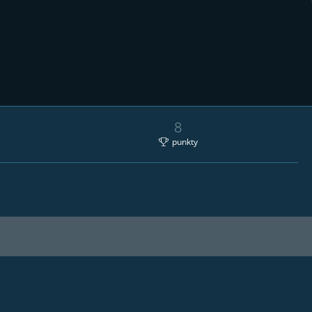
8
punkty