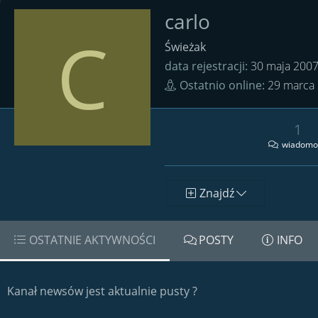
carlo
C
Świeżak
data rejestracji
30 maja 200
Ostatnio online
29 marca
1
wiadomo
Znajdź
OSTATNIE AKTYWNOŚCI
POSTY
INFO
Kanał newsów jest aktualnie pusty ?