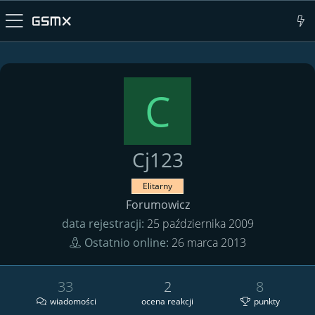
C
Cj123
Elitarny
Forumowicz
data rejestracji
25 października 2009
Ostatnio online
26 marca 2013
33
2
8
wiadomości
ocena reakcji
punkty