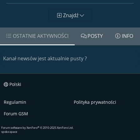
Znajdź
OSTATNIE AKTYWNOŚCI
POSTY
INFO
Kanał newsów jest aktualnie pusty ?
Polski
Regulamin
Polityka prywatności
Forum GSM
®
Forum software by XenForo
© 2010-2025 XenForo Ltd.
spoko.space