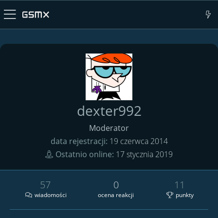
dexter992
Moderator
data rejestracji
19 czerwca 2014
Ostatnio online
17 stycznia 2019
57
0
11
wiadomości
ocena reakcji
punkty