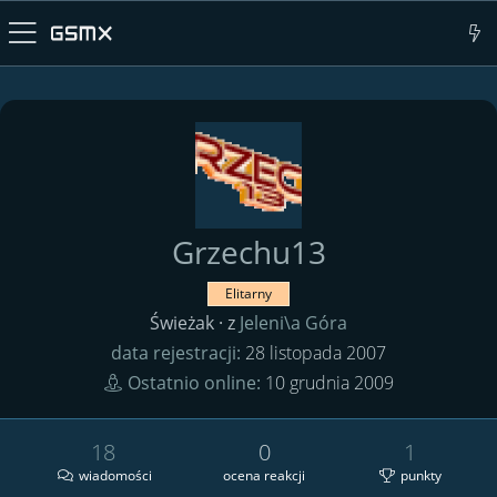
Grzechu13
Elitarny
Świeżak
·
z
Jeleni\a Góra
data rejestracji
28 listopada 2007
Ostatnio online
10 grudnia 2009
18
0
1
wiadomości
ocena reakcji
punkty