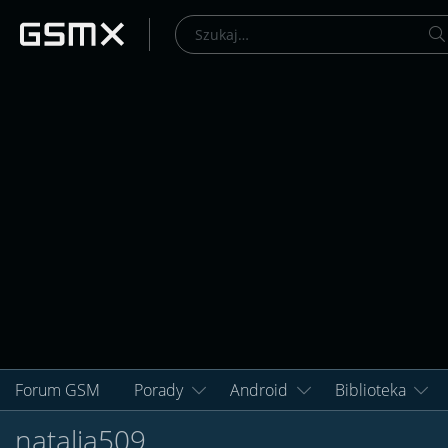
Forum GSM
Porady
Android
Biblioteka
natalia509