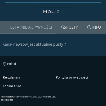
Znajdź
OSTATNIE AKTYWNOŚCI
POSTY
INFO
Kanał newsów jest aktualnie pusty ?
Polski
Regulamin
Polityka prywatności
Forum GSM
®
Forum software by XenForo
© 2010-2025 XenForo Ltd.
spoko.space