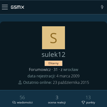
S
sulek12
Elitarny
Forumowicz
·
31
·
z
wrocław
data rejestracji
4 marca 2009
Ostatnio online
23 października 2015
56
3
13
wiadomości
ocena reakcji
punkty