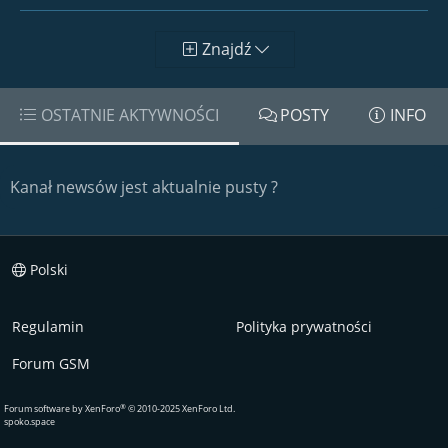
Znajdź
OSTATNIE AKTYWNOŚCI
POSTY
INFO
Kanał newsów jest aktualnie pusty ?
Polski
Regulamin
Polityka prywatności
Forum GSM
®
Forum software by XenForo
© 2010-2025 XenForo Ltd.
spoko.space