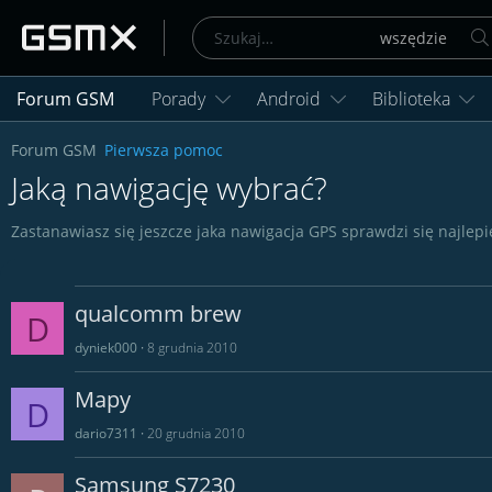
Forum GSM
Porady
Android
Biblioteka
Forum GSM
Pierwsza pomoc
Jaką nawigację wybrać?
Zastanawiasz się jeszcze jaka nawigacja GPS sprawdzi się najl
qualcomm brew
D
dyniek000
8 grudnia 2010
Mapy
D
dario7311
20 grudnia 2010
Samsung S7230