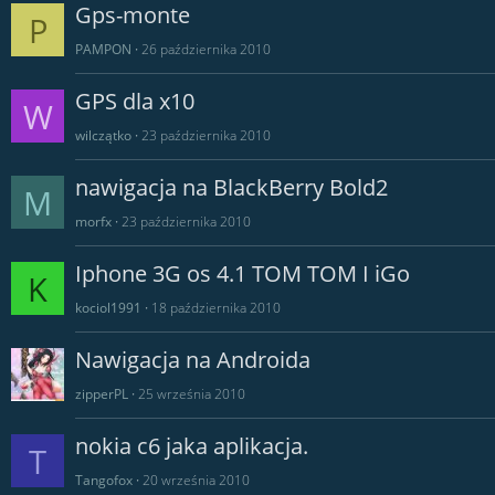
Gps-monte
P
PAMPON
26 października 2010
GPS dla x10
W
wilczątko
23 października 2010
nawigacja na BlackBerry Bold2
M
morfx
23 października 2010
Iphone 3G os 4.1 TOM TOM I iGo
K
kociol1991
18 października 2010
Nawigacja na Androida
zipperPL
25 września 2010
nokia c6 jaka aplikacja.
T
Tangofox
20 września 2010