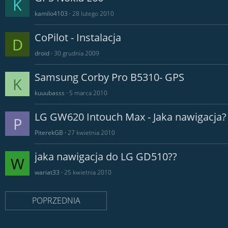
K
kamilo4103
28 lutego 2010
CoPilot - Instalacja
D
droid
30 grudnia 2009
Samsung Corby Pro B5310- GPS
K
kuuubasss
5 marca 2010
LG GW620 Intouch Max - Jaka nawigacja?
P
PiterekGB
27 kwietnia 2010
jaka nawigacja do LG GD510??
W
wariat33
25 kwietnia 2010
POPRZEDNIA