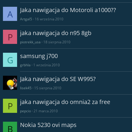
Jaka nawigacja do Motoroli a1000??
A
Artgal5
16 września 2010
jaka nawigacja do n95 8gb
P
piotrekk_usa
18 sierpnia 2010
samsung j700
G
grbhla
1 września 2010
Jaka nawigacja do SE W995?
lisek45
15 sierpnia 2010
jaka nawigacja do omnia2 za free
P
pepcio
21 marca 2010
Nokia 5230 ovi maps
B