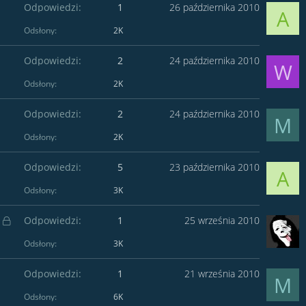
Odpowiedzi
1
26 października 2010
A
Odsłony
2K
Odpowiedzi
2
24 października 2010
W
Odsłony
2K
Odpowiedzi
2
24 października 2010
M
Odsłony
2K
Odpowiedzi
5
23 października 2010
A
Odsłony
3K
Z
Odpowiedzi
1
25 września 2010
a
m
Odsłony
3K
k
n
i
Odpowiedzi
1
21 września 2010
ę
M
t
y
Odsłony
6K