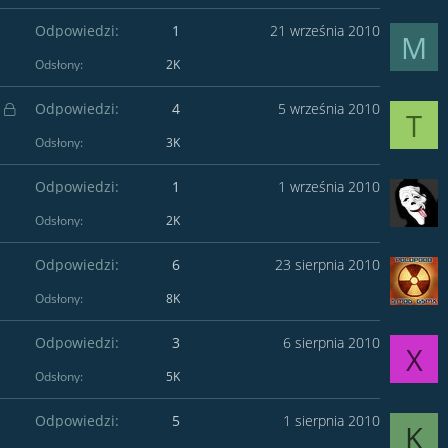
Odpowiedzi
1
21 września 2010
M
Odsłony
2K
Z
Odpowiedzi
4
5 września 2010
T
a
m
Odsłony
3K
k
n
i
Odpowiedzi
1
1 września 2010
ę
t
y
Odsłony
2K
Odpowiedzi
6
23 sierpnia 2010
Odsłony
8K
Odpowiedzi
3
6 sierpnia 2010
X
Odsłony
5K
Odpowiedzi
5
1 sierpnia 2010
K