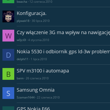
bwacha
12 czerwca 2010
Konfiguracja.
plywak18
30 lipca 2010
Czy włączenie 3G ma wpływ na nawigacj
W
w0jci0l
4 stycznia 2010
Nokia 5530 i odbiornik gps ld-3w proble
D
delphi11
1 lipca 2010
SPV m3100 i automapa
B
bann
26 czerwca 2010
Samsung Omnia
S
Szaman1644
22 czerwca 2010
GPS Nokia E66