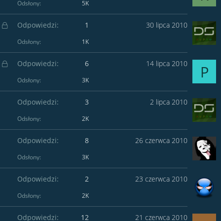
Odsłony
5K
Z
Odpowiedzi
1
30 lipca 2010
a
m
Odsłony
1K
k
n
i
Z
Odpowiedzi
6
14 lipca 2010
ę
P
a
t
m
y
Odsłony
3K
k
n
i
Odpowiedzi
3
2 lipca 2010
ę
t
y
Odsłony
2K
Odpowiedzi
8
26 czerwca 2010
Odsłony
3K
Odpowiedzi
2
23 czerwca 2010
Odsłony
2K
Odpowiedzi
12
21 czerwca 2010