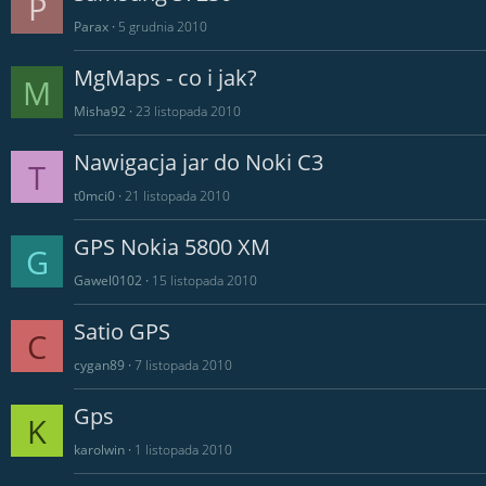
P
Parax
5 grudnia 2010
MgMaps - co i jak?
M
Misha92
23 listopada 2010
Nawigacja jar do Noki C3
T
t0mci0
21 listopada 2010
GPS Nokia 5800 XM
G
Gawel0102
15 listopada 2010
Satio GPS
C
cygan89
7 listopada 2010
Gps
K
karolwin
1 listopada 2010