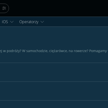
Szukaj
Więcej opcji…
iOS
Operatorzy
epiej w podróży? W samochodzie, ciężarówce, na rowerze? Pomagam